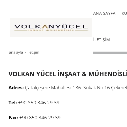
ANA SAYFA
K
İLETİŞİM
ana ayfa
i̇leti̇şi̇m
VOLKAN YÜCEL İNŞAAT & MÜHENDİSL
Adres:
Çatalçeşme Mahallesi 186. Sokak No:16 Çekme
Tel:
+90 850 346 29 39
Fax:
+90 850 346 29 39