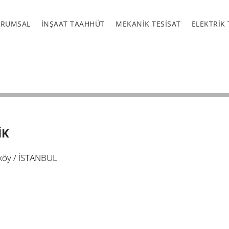
URUMSAL
İNŞAAT TAAHHÜT
MEKANİK TESİSAT
ELEKTRİK 
İK
köy / İSTANBUL