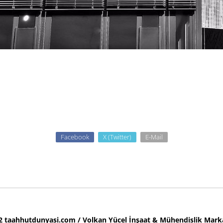
Facebook
X (Twitter)
E-Mail
 taahhutdunyasi.com / Volkan Yücel İnşaat & Mühendislik Marka