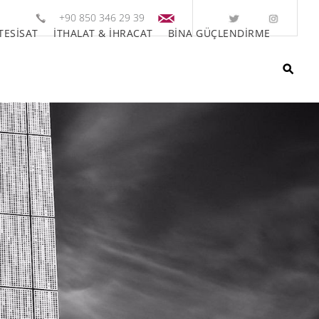
+90 850 346 29 39
TESİSAT
İTHALAT & İHRACAT
BİNA GÜÇLENDİRME